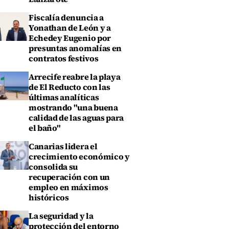
Fiscalía denuncia a
Yonathan de León y a
Echedey Eugenio por
presuntas anomalías en
contratos festivos
Arrecife reabre la playa
de El Reducto con las
últimas analíticas
mostrando "una buena
calidad de las aguas para
el baño"
Canarias lidera el
crecimiento económico y
consolida su
recuperación con un
empleo en máximos
históricos
La seguridad y la
protección del entorno