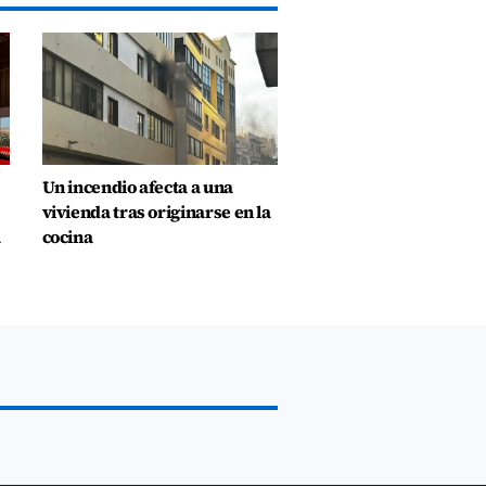
Un incendio afecta a una
vivienda tras originarse en la
a
cocina