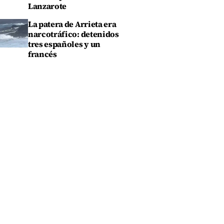
Lanzarote
La patera de Arrieta era
narcotráfico: detenidos
tres españoles y un
francés