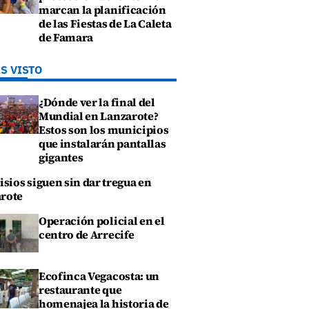
marcan la planificación
de las Fiestas de La Caleta
de Famara
S VISTO
¿Dónde ver la final del
Mundial en Lanzarote?
Estos son los municipios
que instalarán pantallas
gigantes
isios siguen sin dar tregua en
rote
Operación policial en el
centro de Arrecife
Ecofinca Vegacosta: un
restaurante que
homenajea la historia de