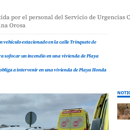
tida por el personal del Servicio de Urgencias 
ina Orosa
un vehículo estacionado en la calle Trinquete de
ara sofocar un incendio en una vivienda de Playa
 obliga a intervenir en una vivienda de Playa Honda
NOTI