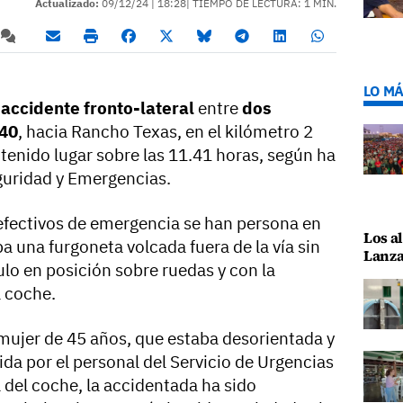
Actualizado:
09/12/24 |
18:28
| TIEMPO DE LECTURA: 1 MIN.
LO MÁ
n
accidente fronto-lateral
entre
dos
-40
, hacia Rancho Texas, en el kilómetro 2
a tenido lugar sobre las 11.41 horas, según ha
guridad y Emergencias.
 efectivos de emergencia se han persona en
Los al
ba una furgoneta volcada fuera de la vía sin
Lanza
culo en posición sobre ruedas y con la
l coche.
 mujer de 45 años, que estaba desorientada y
ida por el personal del Servicio de Urgencias
 del coche, la accidentada ha sido