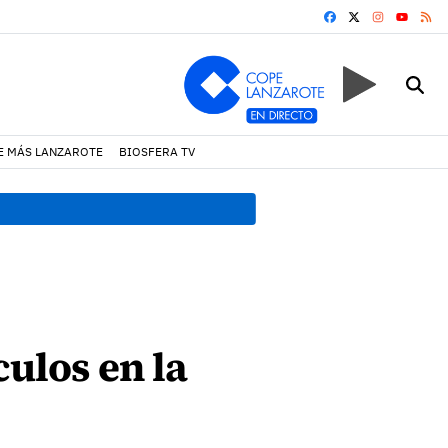
FACEBOOK
X
INSTAGRA
RS
YOUTUB
E MÁS LANZAROTE
BIOSFERA TV
18:45 h.
Fiscalía denuncia 
culos en la