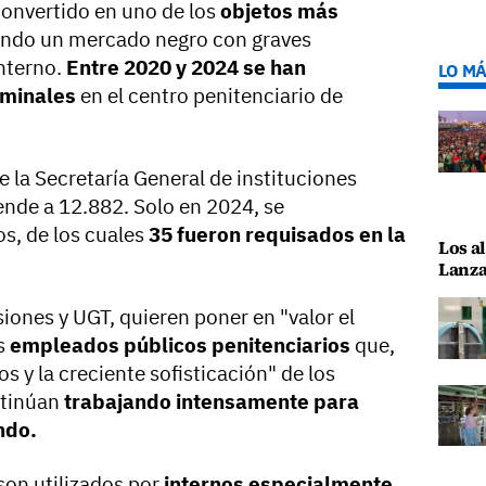
convertido en uno de los
objetos más
ando un mercado negro con graves
nterno.
Entre 2020 y 2024 se han
LO MÁ
erminales
en el centro penitenciario de
 la Secretaría General de instituciones
ende a 12.882. Solo en 2024, se
s, de los cuales
35 fueron requisados en la
Los al
Lanza
iones y UGT, quieren poner en "valor el
s
empleados públicos penitenciarios
que,
s y la creciente sofisticación" de los
ntinúan
trabajando intensamente para
ndo.
son utilizados por
internos especialmente