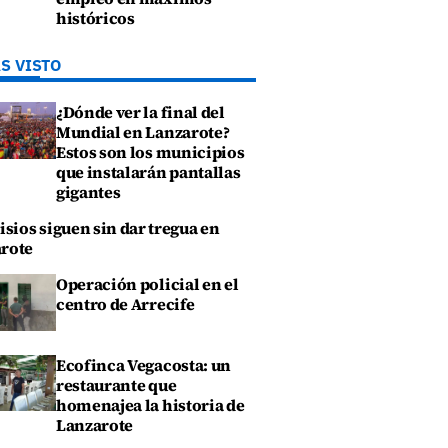
históricos
S VISTO
¿Dónde ver la final del
Mundial en Lanzarote?
Estos son los municipios
que instalarán pantallas
gigantes
isios siguen sin dar tregua en
rote
Operación policial en el
centro de Arrecife
Ecofinca Vegacosta: un
restaurante que
homenajea la historia de
Lanzarote