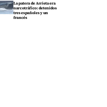
La patera de Arrieta era
narcotráfico: detenidos
tres españoles y un
francés