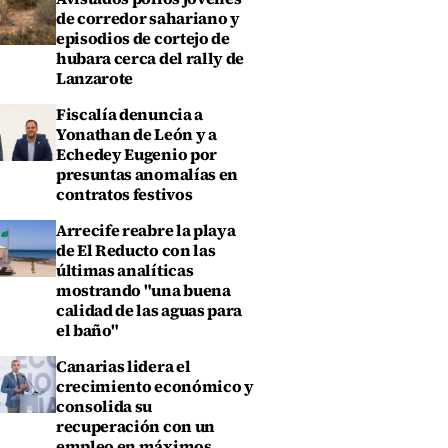
de corredor sahariano y
episodios de cortejo de
hubara cerca del rally de
Lanzarote
Fiscalía denuncia a
Yonathan de León y a
Echedey Eugenio por
presuntas anomalías en
contratos festivos
Arrecife reabre la playa
de El Reducto con las
últimas analíticas
mostrando "una buena
calidad de las aguas para
el baño"
Canarias lidera el
crecimiento económico y
consolida su
recuperación con un
empleo en máximos