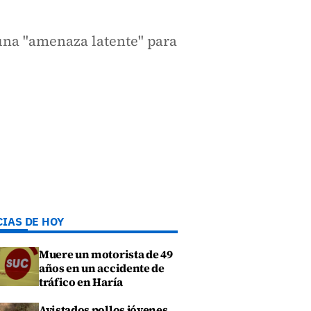
una "amenaza latente" para
CIAS DE HOY
Muere un motorista de 49
años en un accidente de
tráfico en Haría
Avistados pollos jóvenes