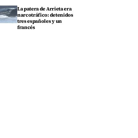
La patera de Arrieta era
narcotráfico: detenidos
tres españoles y un
francés