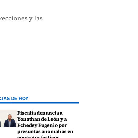
recciones y las
CIAS DE HOY
Fiscalía denuncia a
Yonathan de León y a
Echedey Eugenio por
presuntas anomalías en
contratos festivos