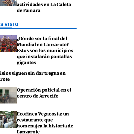
actividades en La Caleta
de Famara
S VISTO
¿Dónde ver la final del
Mundial en Lanzarote?
Estos son los municipios
que instalarán pantallas
gigantes
isios siguen sin dar tregua en
rote
Operación policial en el
centro de Arrecife
Ecofinca Vegacosta: un
restaurante que
homenajea la historia de
Lanzarote