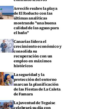
Arrecife reabre la playa
de El Reducto con las
últimas analíticas
mostrando "una buena
calidad de las aguas para
el baño"
Canarias lidera el
crecimiento económico y
consolida su
recuperación con un
empleo en máximos
históricos
La seguridad y la
protección del entorno
marcan la planificación
de las Fiestas de La Caleta
de Famara
La juventud de Teguise
celebrará su día con