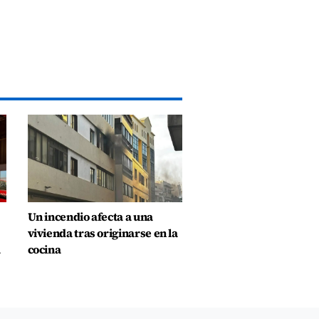
Un incendio afecta a una
vivienda tras originarse en la
a
cocina