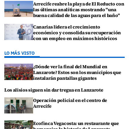
Arrecife reabre la playa de El Reducto con
las últimas analíticas mostrando "una
buena calidad de las aguas para el baño"
Canarias lidera el crecimiento
económico y consolida su recuperación
con un empleo en máximos históricos
LO MÁS VISTO
¿Dónde ver la final del Mundial en
Lanzarote? Estos son los municipios que
instalarán pantallas gigantes
Los alisios siguen sin dar tregua en Lanzarote
Operación policial en el centro de
Arrecife
Ecofinca Vegacosta: un restaurante que
homenajea la historia de Lanzarote