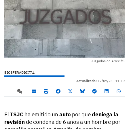
Juzgados de Arrecife.
BIOSFERADIGITAL
Actualizado:
17/07/23 |
11:19
El
TSJC
ha emitido un
auto
por que
deniega la
revisión
de condena de 6 años a un hombre por