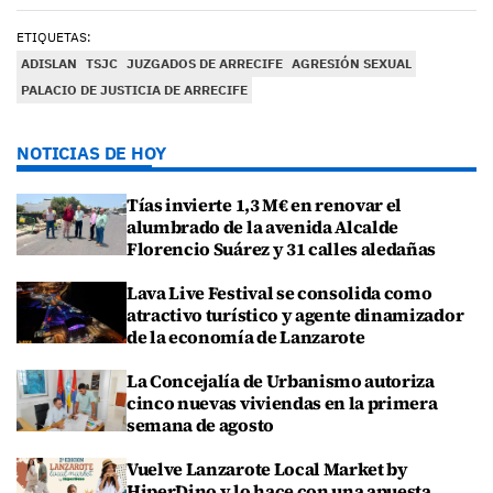
ETIQUETAS:
ADISLAN
TSJC
JUZGADOS DE ARRECIFE
AGRESIÓN SEXUAL
PALACIO DE JUSTICIA DE ARRECIFE
NOTICIAS DE HOY
Tías invierte 1,3 M€ en renovar el
alumbrado de la avenida Alcalde
Florencio Suárez y 31 calles aledañas
Lava Live Festival se consolida como
atractivo turístico y agente dinamizador
de la economía de Lanzarote
La Concejalía de Urbanismo autoriza
cinco nuevas viviendas en la primera
semana de agosto
Vuelve Lanzarote Local Market by
HiperDino y lo hace con una apuesta