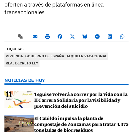
oferten a través de plataformas en línea
transaccionales.
ETIQUETAS:
VIVIENDA
GOBIERNO DE ESPAÑA
ALQUILER VACACIONAL
REAL DECRETO LEY
NOTICIAS DE HOY
Teguise volverá a correr por la vida con la
II Carrera Solidaria por la visibilidad y
prevención del suicidio
El Cabildo impulsa la planta de
compostaje de Zonzamas para tratar 4.375
toneladas de biorresiduos