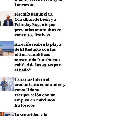
Lanzarote
Fiscalía denuncia a
Yonathan de León y a
Echedey Eugenio por
presuntas anomalías en
contratos festivos
Arrecife reabre la playa
de El Reducto con las
últimas analíticas
mostrando "una buena
calidad de las aguas para
el baño"
Canarias lidera el
crecimiento económico y
consolida su
recuperación con un
empleo en máximos
históricos
La seguridad y la