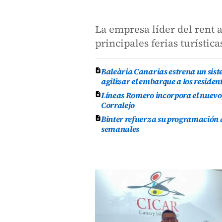
La empresa líder del rent a
principales ferias turístic
Baleària Canarias estrena un sist
agilizar el embarque a los residen
Líneas Romero incorpora el nuevo 
Corralejo
Binter refuerza su programación d
semanales