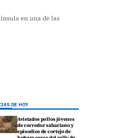
nínsula en una de las
CIAS DE HOY
Avistados pollos jóvenes
de corredor sahariano y
episodios de cortejo de
hubara cerca del rally de