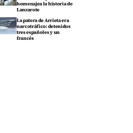
homenajea la historia de
Lanzarote
La patera de Arrieta era
narcotráfico: detenidos
tres españoles y un
francés