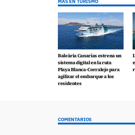
MÁS EN TURISMO
Baleària Canarias estrena un
L
sistema digital en la ruta
n
Playa Blanca-Corralejo para
r
agilizar el embarque a los
residentes
COMENTARIOS