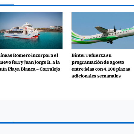
íneas Romero incorpora el
Binter refuerza su
uevo ferry Juan Jorge R. a la
programación de agosto
uta Playa Blanca – Corralejo
entre islas con 4.100 plazas
adicionales semanales