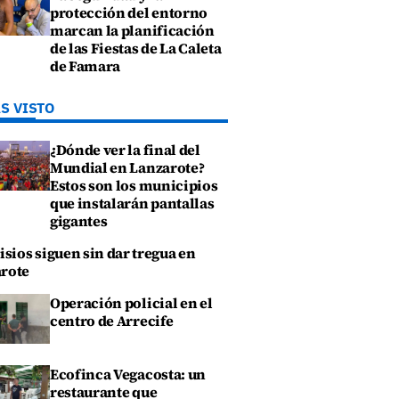
protección del entorno
marcan la planificación
de las Fiestas de La Caleta
de Famara
S VISTO
¿Dónde ver la final del
Mundial en Lanzarote?
Estos son los municipios
que instalarán pantallas
gigantes
isios siguen sin dar tregua en
rote
Operación policial en el
centro de Arrecife
Ecofinca Vegacosta: un
restaurante que