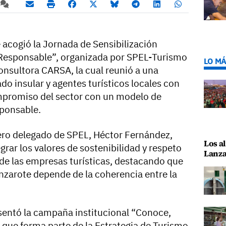
 acogió la Jornada de Sensibilización
 Responsable”, organizada por SPEL-Turismo
LO MÁ
onsultora CARSA, la cual reunió a una
o insular y agentes turísticos locales con
compromiso del sector con un modelo de
sponsable.
jero delegado de SPEL, Héctor Fernández,
Los al
grar los valores de sostenibilidad y respeto
Lanza
a de las empresas turísticas, destacando que
anzarote depende de la coherencia entre la
esentó la campaña institucional “Conoce,
 que forma parte de la Estrategia de Turismo