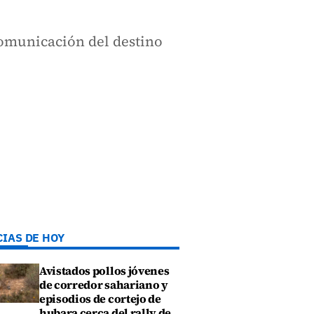
comunicación del destino
CIAS DE HOY
Avistados pollos jóvenes
de corredor sahariano y
episodios de cortejo de
hubara cerca del rally de