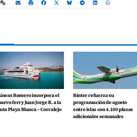
íneas Romero incorpora el
Binter refuerza su
uevo ferry Juan Jorge R. a la
programación de agosto
uta Playa Blanca – Corralejo
entre islas con 4.100 plazas
adicionales semanales