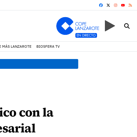
FACEBOOK
X
INSTAGRA
RS
YOUTUB
E MÁS LANZAROTE
BIOSFERA TV
18:45 h.
Fiscalía denuncia 
co con la
esarial