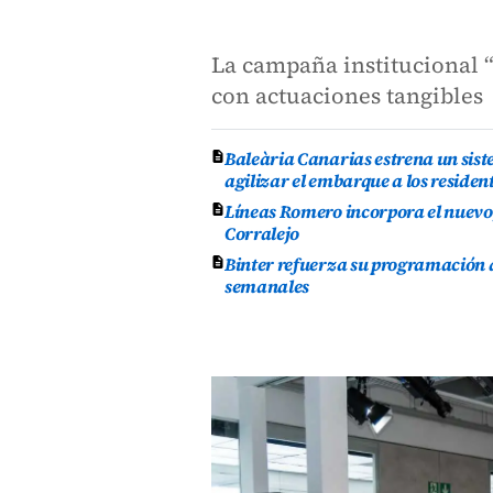
La campaña institucional 
con actuaciones tangibles
Baleària Canarias estrena un sist
agilizar el embarque a los residen
Líneas Romero incorpora el nuevo 
Corralejo
Binter refuerza su programación d
semanales