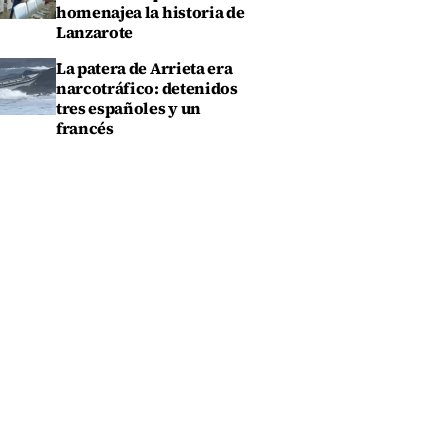
homenajea la historia de
Lanzarote
La patera de Arrieta era
narcotráfico: detenidos
tres españoles y un
francés