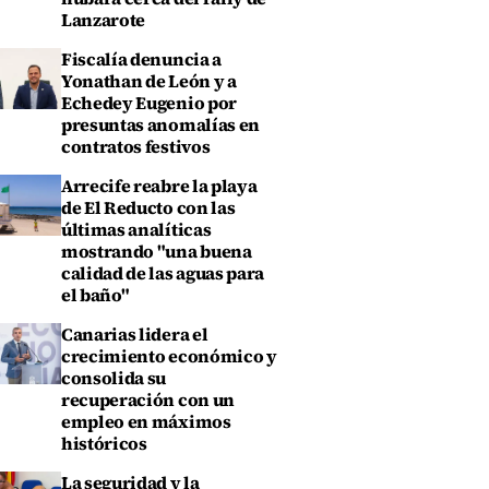
Lanzarote
Fiscalía denuncia a
Yonathan de León y a
Echedey Eugenio por
presuntas anomalías en
contratos festivos
Arrecife reabre la playa
de El Reducto con las
últimas analíticas
mostrando "una buena
calidad de las aguas para
el baño"
Canarias lidera el
crecimiento económico y
consolida su
recuperación con un
empleo en máximos
históricos
La seguridad y la