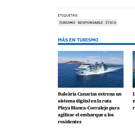
ETIQUETAS:
TURISMO
RESPONSABLE
ÉTICO
MÁS EN TURISMO
Baleària Canarias estrena un
L
sistema digital en la ruta
n
Playa Blanca-Corralejo para
r
agilizar el embarque a los
residentes