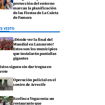
protección del entorno
marcan la planificación
de las Fiestas de La Caleta
de Famara
S VISTO
¿Dónde ver la final del
Mundial en Lanzarote?
Estos son los municipios
que instalarán pantallas
gigantes
isios siguen sin dar tregua en
rote
Operación policial en el
centro de Arrecife
Ecofinca Vegacosta: un
restaurante que