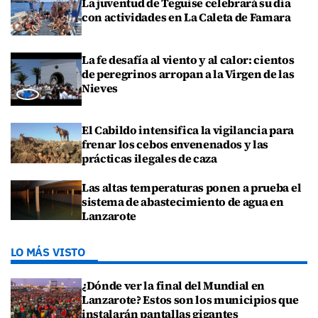
La juventud de Teguise celebrará su día
con actividades en La Caleta de Famara
La fe desafía al viento y al calor: cientos
de peregrinos arropan a la Virgen de las
Nieves
El Cabildo intensifica la vigilancia para
frenar los cebos envenenados y las
prácticas ilegales de caza
Las altas temperaturas ponen a prueba el
sistema de abastecimiento de agua en
Lanzarote
LO MÁS VISTO
¿Dónde ver la final del Mundial en
Lanzarote? Estos son los municipios que
instalarán pantallas gigantes