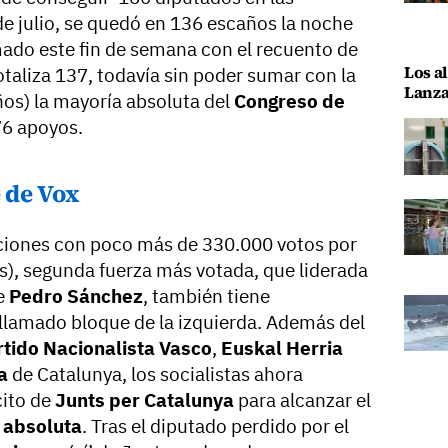
de julio, se quedó en 136 escaños la noche
ado este fin de semana con el recuento de
Los al
totaliza 137, todavía sin poder sumar con la
Lanza
ños) la mayoría absoluta del
Congreso de
76 apoyos.
 de Vox
cciones con poco más de 330.000 votos por
s), segunda fuerza más votada, que liderada
e
Pedro Sánchez
, también tiene
llamado bloque de la izquierda. Además del
rtido Nacionalista Vasco
,
Euskal Herria
a
de Catalunya, los socialistas ahora
cito de
Junts per Catalunya
para alcanzar el
 absoluta
. Tras el diputado perdido por el