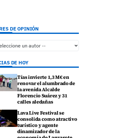
RES DE OPINIÓN
CIAS DE HOY
Tías invierte 1,3 M€ en
renovar el alumbrado de
la avenida Alcalde
Florencio Suárez y 31
calles aledañas
Lava Live Festival se
consolida como atractivo
turístico y agente
dinamizador de la
economía de Lanzarote