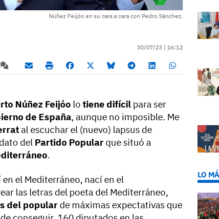
Núñez Feijóo en su cara a cara con Pedro Sánchez.
30/07/23 |
16:12
rto Núñez Feijóo
lo
tiene difícil
para ser
bierno de España
, aunque no imposible. Me
errat
al escuchar el (nuevo) lapsus de
dato del
Partido Popular
que situó a
diterráneo
.
LO MÁ
 en el Mediterráneo, nací en el
ear las letras del poeta del Mediterráneo,
s del popular
de máximas expectativas que
 de conseguir 160 diputados en las