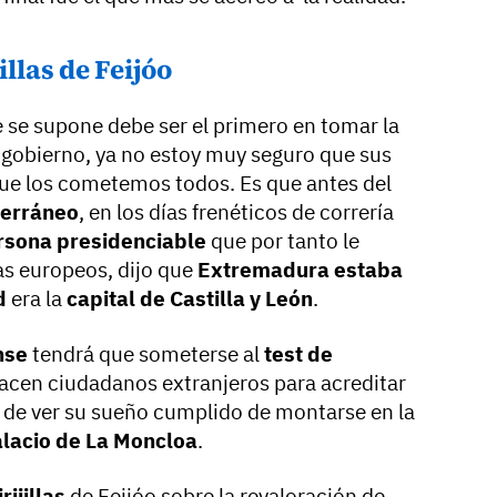
illas de Feijóo
e se supone debe ser el primero en tomar la
r gobierno, ya no estoy muy seguro que sus
que los cometemos todos. Es que antes del
terráneo
, en los días frenéticos de correría
rsona presidenciable
que por tanto le
as europeos, dijo que
Extremadura estaba
id
era la
capital de Castilla y León
.
nse
tendrá que someterse al
test de
acen ciudadanos extranjeros para acreditar
s de ver su sueño cumplido de montarse en la
lacio de La Moncloa
.
rijillas
de Feijóo sobre la revaloración de