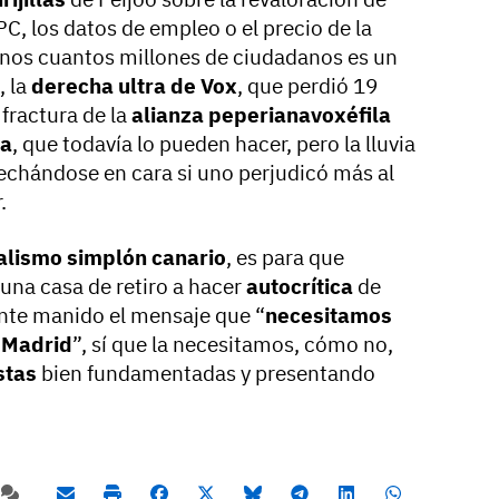
PC, los datos de empleo o el precio de la
unos cuantos millones de ciudadanos es un
, la
derecha ultra de Vox
, que perdió 19
fractura de la
alianza peperianavoxéfila
ña
, que todavía lo pueden hacer, pero la lluvia
echándose en cara si uno perjudicó más al
.
alismo simplón canario
, es para que
 una casa de retiro a hacer
autocrítica
de
ante manido el mensaje que “
necesitamos
n Madrid
”, sí que la necesitamos, cómo no,
stas
bien fundamentadas y presentando