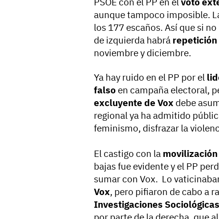
PSOE con el PP en el
voto ext
aunque tampoco imposible. La 
los 177 escaños. Así que si no
de izquierda habrá
repetición
noviembre y diciembre.
Ya hay ruido en el PP por el
li
falso
en campaña electoral, p
excluyente de Vox
debe asumi
regional ya ha admitido públ
feminismo, disfrazar la violen
El castigo con la
movilización
bajas fue evidente y el PP pe
sumar con Vox. Lo vaticinaban
Vox
, pero pifiaron de cabo a r
Investigaciones Sociológicas
por parte de la derecha, que al