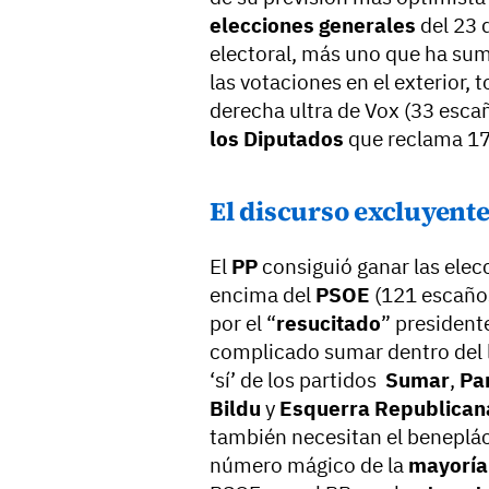
elecciones generales
del 23 
electoral, más uno que ha sum
las votaciones en el exterior, 
derecha ultra de Vox (33 esca
los Diputados
que reclama 1
El discurso excluyente
El
PP
consiguió ganar las ele
encima del
PSOE
(121 escaño
por el “
resucitado
” president
complicado sumar dentro del 
‘sí’ de los partidos
Sumar
,
Pa
Bildu
y
Esquerra Republican
también necesitan el beneplá
número mágico de la
mayoría