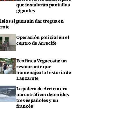
que instalarán pantallas
gigantes
isios siguen sin dar tregua en
rote
Operación policial en el
centro de Arrecife
Ecofinca Vegacosta: un
restaurante que
homenajea la historia de
Lanzarote
La patera de Arrieta era
narcotráfico: detenidos
tres españoles y un
francés