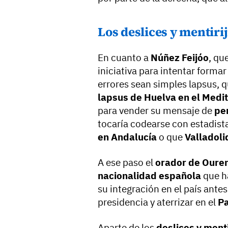
Los deslices y mentirij
En cuanto a
Núñez Feijóo
, qu
iniciativa para intentar forma
errores sean simples lapsus, 
lapsus de Huelva en el Medi
para vender su mensaje de
pe
tocaría codearse con estadist
en Andalucía
o que
Valladol
A ese paso el
orador de Oure
nacionalidad española
que h
su integración en el país ante
presidencia y aterrizar en el
Pa
Aparte de los
deslices y menti