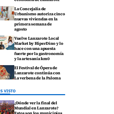
La Concejalía de
Urbanismo autoriza cinco
nuevas viviendas en la
primera semana de
agosto
Vuelve Lanzarote Local
Market by HiperDino y lo
hace con una apuesta
fuerte por la gastronomía
y la artesanía km0
El Festival de Ópera de
Lanzarote continúa con
La verbena de la Paloma
S VISTO
¿Dónde ver la final del
Mundial en Lanzarote?
Estos son los municipios