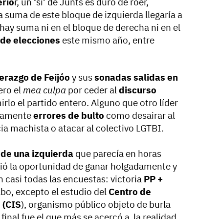
erio
r, un ‘sí’ de Junts es duro de roer,
suma de este bloque de izquierda llegaría a
 hay suma ni en el bloque de derecha ni en el
 de elecciones
este mismo año, entre
derazgo de Feijóo
y sus
sonadas salidas en
ero el
mea culpa
por ceder al
discurso
rlo el partido entero. Alguno que otro líder
icamente
errores de bulto
como desairar al
cia machista o atacar al colectivo LGTBI.
 de una izquierda
que parecía en horas
rdió la oportunidad de ganar holgadamente y
 casi todas las encuestas: victoria
PP +
abo, excepto el estudio del
Centro de
 (CIS
), organismo público objeto de burla
 final fue el que más se acercó a la realidad.