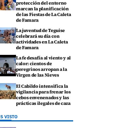
protección del entorno
marcan la planificación
de las Fiestas de La Caleta
de Famara
La juventud de Teguise
celebrará su día con
actividades en La Caleta
de Famara
La fe desafía al viento y al
calor: cientos de
peregrinos arropan a la
Virgen de las Nieves
El Cabildo intensifica la
vigilancia para frenar los
cebos envenenados y las
prácticas ilegales de caza
S VISTO