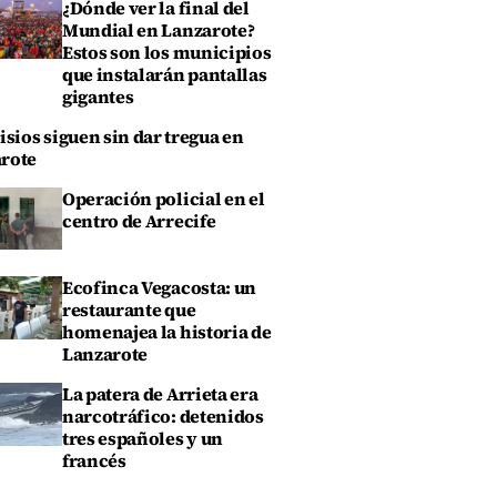
¿Dónde ver la final del
Mundial en Lanzarote?
Estos son los municipios
que instalarán pantallas
gigantes
isios siguen sin dar tregua en
rote
Operación policial en el
centro de Arrecife
Ecofinca Vegacosta: un
restaurante que
homenajea la historia de
Lanzarote
La patera de Arrieta era
narcotráfico: detenidos
tres españoles y un
francés