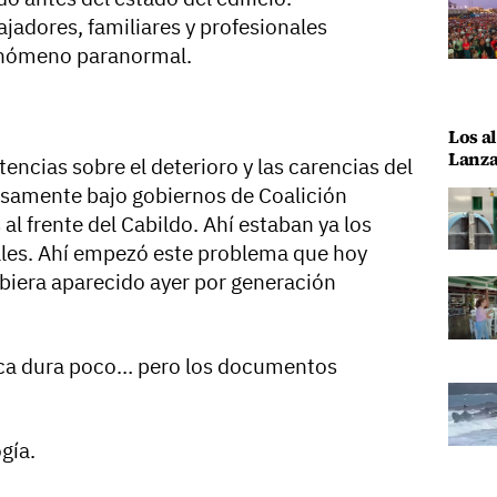
jadores, familiares y profesionales
fenómeno paranormal.
Los al
Lanza
encias sobre el deterioro y las carencias del
cisamente bajo gobiernos de Coalición
al frente del Cabildo. Ahí estaban ya los
ñales. Ahí empezó este problema que hoy
biera aparecido ayer por generación
ica dura poco… pero los documentos
gía.