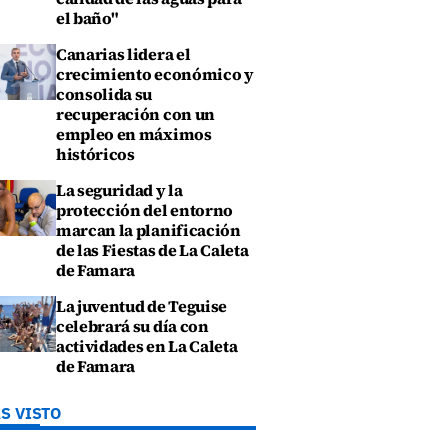
el baño"
Canarias lidera el
crecimiento económico y
consolida su
recuperación con un
empleo en máximos
históricos
La seguridad y la
protección del entorno
marcan la planificación
de las Fiestas de La Caleta
de Famara
La juventud de Teguise
celebrará su día con
actividades en La Caleta
de Famara
S VISTO