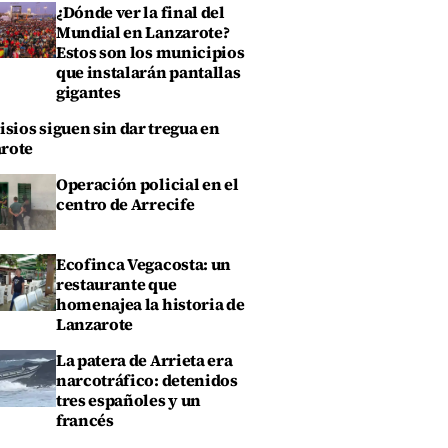
¿Dónde ver la final del
Mundial en Lanzarote?
Estos son los municipios
que instalarán pantallas
gigantes
isios siguen sin dar tregua en
rote
Operación policial en el
centro de Arrecife
Ecofinca Vegacosta: un
restaurante que
homenajea la historia de
Lanzarote
La patera de Arrieta era
narcotráfico: detenidos
tres españoles y un
francés