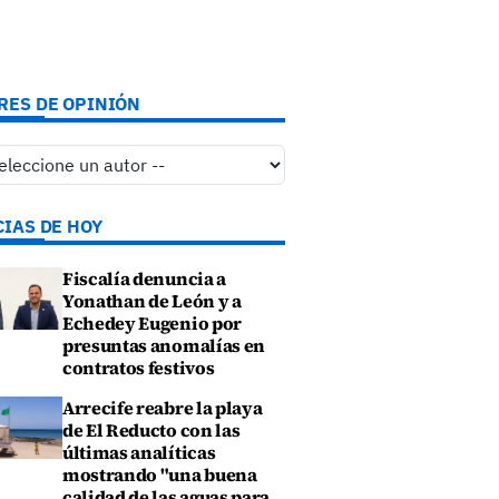
RES DE OPINIÓN
CIAS DE HOY
Fiscalía denuncia a
Yonathan de León y a
Echedey Eugenio por
presuntas anomalías en
contratos festivos
Arrecife reabre la playa
de El Reducto con las
últimas analíticas
mostrando "una buena
calidad de las aguas para