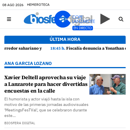
HEMEROTECA
08 AGO 2026
ÚLTIMA HORA
zarote
18:45 h.
Fiscalía denuncia a Yonathan de León y a Echedey Eugenio por presuntas anomalías en contratos festivos
ANA GARCIA LOZANO
Xavier Deltell aprovecha su viaje
a Lanzarote para hacer divertidas
encuestas en la calle
El humorista y actor viajó hasta la isla con
motivo de las primeras jornadas audiovisuales
'MeetingsFesTVal', que se celebraron durante
este…
BIOSFERA DIGITAL