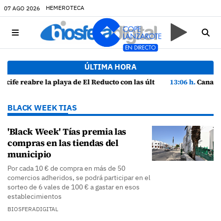
HEMEROTECA
07 AGO 2026
ÚLTIMA HORA
analíticas mostrando "una buena calidad de las aguas para el baño"
13:06 h.
Canarias lidera el crecimiento económico y consolida su r
BLACK WEEK TIAS
'Black Week' Tías premia las
compras en las tiendas del
municipio
Por cada 10 € de compra en más de 50
comercios adheridos, se podrá participar en el
sorteo de 6 vales de 100 € a gastar en esos
establecimientos
BIOSFERADIGITAL