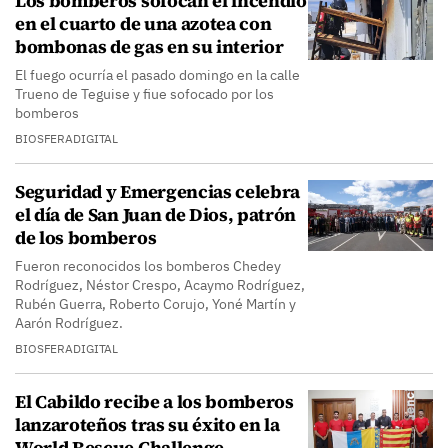
Los bomberos sofocan el incendio
en el cuarto de una azotea con
bombonas de gas en su interior
El fuego ocurría el pasado domingo en la calle
Trueno de Teguise y fiue sofocado por los
bomberos
BIOSFERADIGITAL
Seguridad y Emergencias celebra
el día de San Juan de Dios, patrón
de los bomberos
Fueron reconocidos los bomberos Chedey
Rodríguez, Néstor Crespo, Acaymo Rodríguez,
Rubén Guerra, Roberto Corujo, Yoné Martín y
Aarón Rodríguez.
BIOSFERADIGITAL
El Cabildo recibe a los bomberos
lanzaroteños tras su éxito en la
World Rescue Challenge