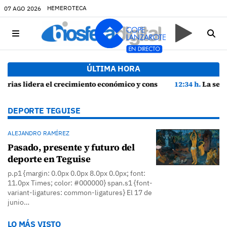
HEMEROTECA
07 AGO 2026
ÚLTIMA HORA
y consolida su recuperación con un empleo en máximos históricos
12:34 h.
La seguridad y la protección del entorno marcan l
DEPORTE TEGUISE
ALEJANDRO RAMÍREZ
Pasado, presente y futuro del
deporte en Teguise
p.p1 {margin: 0.0px 0.0px 8.0px 0.0px; font:
11.0px Times; color: #000000} span.s1 {font-
variant-ligatures: common-ligatures} El 17 de
junio…
LO MÁS VISTO