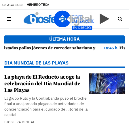
HEMEROTECA
08 AGO 2026
ÚLTIMA HORA
iano y episodios de cortejo de hubara cerca del rally de Lanzarote
18:45 h.
Fiscalía denuncia a Yonathan de León y a Echedey 
DIA MUNDIAL DE LAS PLAYAS
La playa de El Reducto acoge la
celebración del Día Mundial de
Las Playas
El grupo Rulo y la Contrabanda puso el broche
final a una jornada plagada de actividades de
concienciación para el cuidado del litoral de la
capital
BIOSFERA DIGITAL