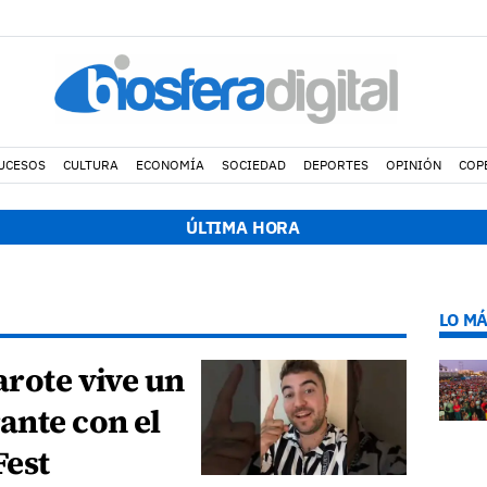
UCESOS
CULTURA
ECONOMÍA
SOCIEDAD
DEPORTES
OPINIÓN
COP
uncia a Yonathan de León y a Echedey Eugenio por presuntas anoma
ÚLTIMA HORA
LO MÁ
arote vive un
ante con el
Fest