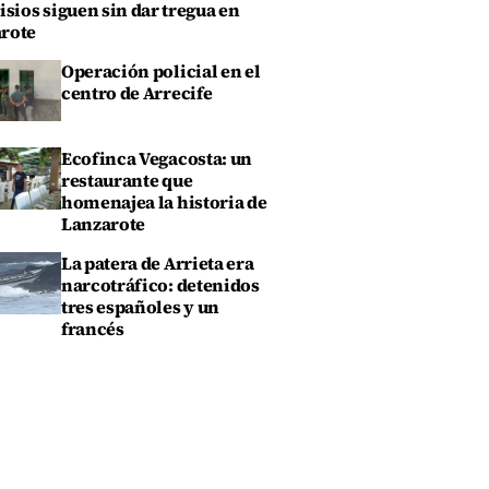
isios siguen sin dar tregua en
rote
Operación policial en el
centro de Arrecife
Ecofinca Vegacosta: un
restaurante que
homenajea la historia de
Lanzarote
La patera de Arrieta era
narcotráfico: detenidos
tres españoles y un
francés