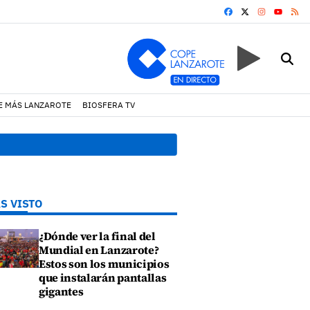
FACEBOOK
X
INSTAGRA
RS
YOUTUB
E MÁS LANZAROTE
BIOSFERA TV
lías en contratos festivos
17:11 h.
Arrecife reabre la 
S VISTO
¿Dónde ver la final del
Mundial en Lanzarote?
Estos son los municipios
que instalarán pantallas
gigantes