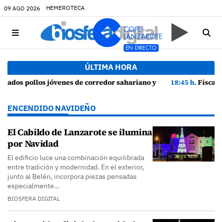
HEMEROTECA
09 AGO 2026
ÚLTIMA HORA
ios de cortejo de hubara cerca del rally de Lanzarote
18:45 h.
Fiscalía denuncia a Yonathan de León y a Echedey Eugenio por 
ENCENDIDO NAVIDEÑO
El Cabildo de Lanzarote se ilumina
por Navidad
El edificio luce una combinación equilibrada
entre tradición y modernidad. En el exterior,
junto al Belén, incorpora piezas pensadas
especialmente…
BIOSFERA DIGITAL