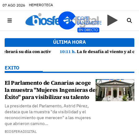
HEMEROTECA
07 AGO 2026
ÚLTIMA HORA
ra
10:11 h.
La fe desafía al viento y al calor: cientos de peregrinos arropan a la Virgen de las Nieves
EXITO
El Parlamento de Canarias acoge
la muestra "Mujeres Ingenieras de
Éxito" para visibilizar su talento
La presidenta del Parlamento, Astrid Pérez,
destaca que la muestra "da visibilidad y el
reconocimiento que merecen" a las mujeres
que abrieron camino…
BIOSFERADIGITAL