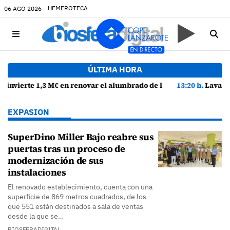
HEMEROTECA
06 AGO 2026
ÚLTIMA HORA
e la avenida Alcalde Florencio Suárez y 31 calles aledañas
13:20 h.
Lava Live Festival se consolida como atractivo turístico 
EXPASION
SuperDino Miller Bajo reabre sus
puertas tras un proceso de
modernización de sus
instalaciones
El renovado establecimiento, cuenta con una
superficie de 869 metros cuadrados, de los
que 551 están destinados a sala de ventas
desde la que se…
BIOSFERADIGITAL