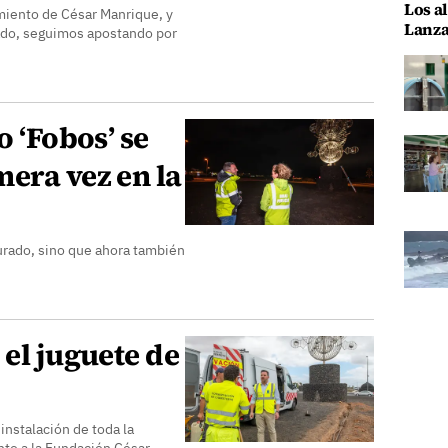
Los al
miento de César Manrique, y
Lanza
ado, seguimos apostando por
o ‘Fobos’ se
era vez en la
urado, sino que ahora también
 el juguete de
instalación de toda la