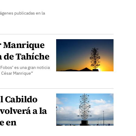
mágenes publicadas en la
ar Manrique
a de Tahíche
Fobos’ es una gran noticia
de César Manrique”
l Cabildo
volverá a la
e en