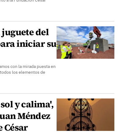
nto a la Fundación César
l juguete del
ara iniciar su
uamos con la mirada puesta en
 todos los elementos de
sol y calima',
 Juan Méndez
de César