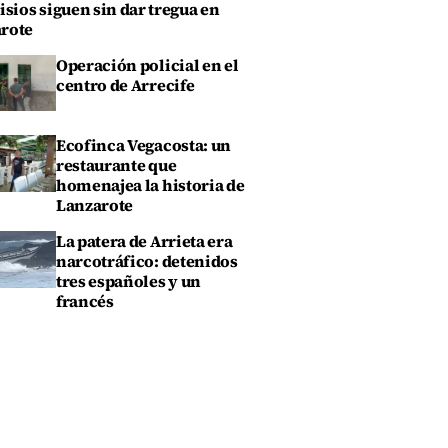
isios siguen sin dar tregua en
rote
Operación policial en el
centro de Arrecife
Ecofinca Vegacosta: un
restaurante que
homenajea la historia de
Lanzarote
La patera de Arrieta era
narcotráfico: detenidos
tres españoles y un
francés