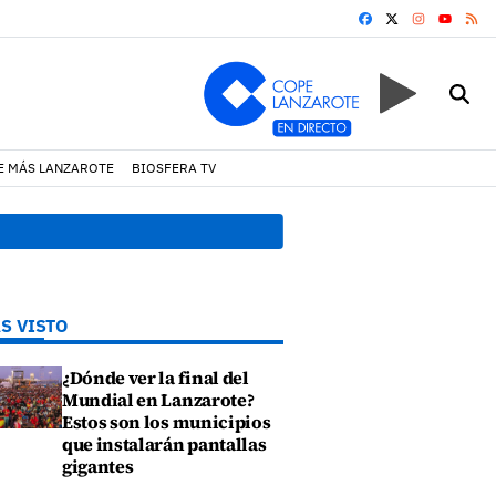
FACEBOOK
X
INSTAGRA
RS
YOUTUB
E MÁS LANZAROTE
BIOSFERA TV
17:11 h.
Arrecife reabre la p
S VISTO
¿Dónde ver la final del
Mundial en Lanzarote?
Estos son los municipios
que instalarán pantallas
gigantes