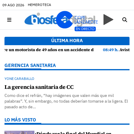
HEMEROTECA
09 AGO 2026
ÚLTIMA HORA
años en un accidente de tráfico en Haría
08:49 h.
Avistados pollos jóvenes de corredor sahariano y epi
GERENCIA SANITARIA
YONE CARABALLO
La gerencia sanitaria de CC
Como dice el refrán, “hay imágenes que valen más que mil
palabras”. Y, sin embargo, no todas deberían tomarse a la ligera. El
pasado acto de…
LO MÁS VISTO
¿Dónde ver la final del Mundial en