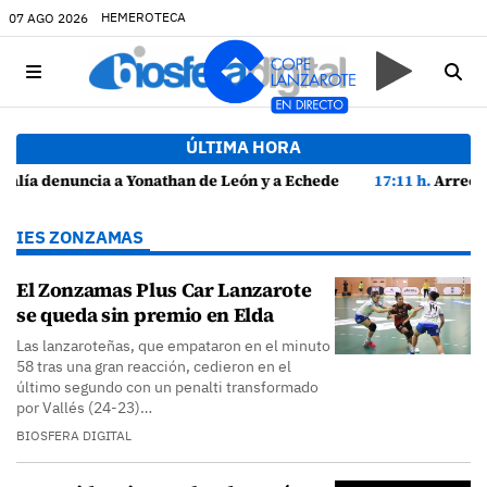
HEMEROTECA
07 AGO 2026
ÚLTIMA HORA
 Echedey Eugenio por presuntas anomalías en contratos festivos
17:11 h.
Arrecife reabre la playa de El Reducto con las últimas ana
IES ZONZAMAS
El Zonzamas Plus Car Lanzarote
se queda sin premio en Elda
Las lanzaroteñas, que empataron en el minuto
58 tras una gran reacción, cedieron en el
último segundo con un penalti transformado
por Vallés (24-23)…
BIOSFERA DIGITAL