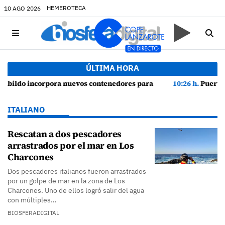
HEMEROTECA
10 AGO 2026
ÚLTIMA HORA
 transporte de residuos entre La Graciosa y Lanzarote
10:26 h.
Puerto del Carmen cierra sus fiestas con ampli
ITALIANO
Rescatan a dos pescadores
arrastrados por el mar en Los
Charcones
Dos pescadores italianos fueron arrastrados
por un golpe de mar en la zona de Los
Charcones. Uno de ellos logró salir del agua
con múltiples…
BIOSFERADIGITAL