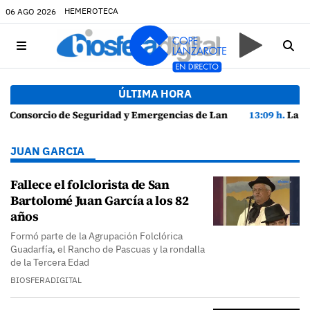
HEMEROTECA
06 AGO 2026
ÚLTIMA HORA
e Lanzarote presenta la Guía de Seguridad en Actividades Náuticas
13:09 h.
La Policía Local de Arrecife detiene a dos v
JUAN GARCIA
Fallece el folclorista de San
Bartolomé Juan García a los 82
años
Formó parte de la Agrupación Folclórica
Guadarfía, el Rancho de Pascuas y la rondalla
de la Tercera Edad
BIOSFERADIGITAL