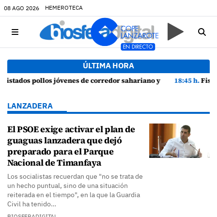
HEMEROTECA
08 AGO 2026
ÚLTIMA HORA
 episodios de cortejo de hubara cerca del rally de Lanzarote
18:45 h.
Fiscalía denuncia a Yonathan de León y a Echedey Eugeni
LANZADERA
El PSOE exige activar el plan de
guaguas lanzadera que dejó
preparado para el Parque
Nacional de Timanfaya
Los socialistas recuerdan que "no se trata de
un hecho puntual, sino de una situación
reiterada en el tiempo", en la que la Guardia
Civil ha tenido…
BIOSFERADIGITAL