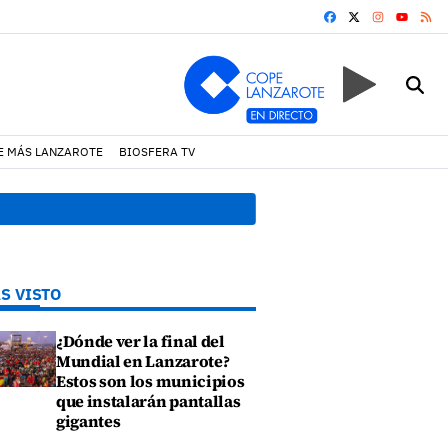
FACEBOOK
X
INSTAGRA
RS
YOUTUB
E MÁS LANZAROTE
BIOSFERA TV
08:49 h.
Avistados pollos j
S VISTO
¿Dónde ver la final del
Mundial en Lanzarote?
Estos son los municipios
que instalarán pantallas
gigantes