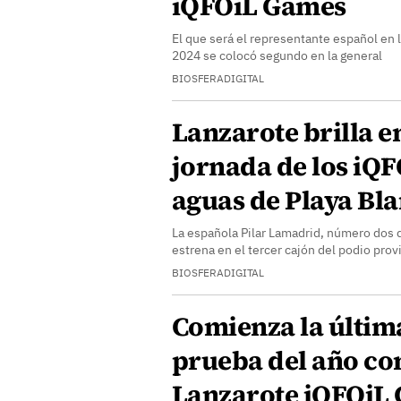
iQFOiL Games
El que será el representante español en 
2024 se colocó segundo en la general
BIOSFERADIGITAL
Lanzarote brilla e
jornada de los iQ
aguas de Playa Bl
La española Pilar Lamadrid, número dos d
estrena en el tercer cajón del podio prov
BIOSFERADIGITAL
Comienza la últim
prueba del año con
Lanzarote iQFOiL