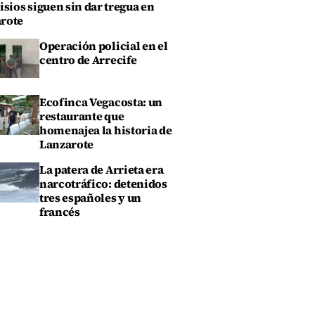
isios siguen sin dar tregua en
rote
Operación policial en el
centro de Arrecife
Ecofinca Vegacosta: un
restaurante que
homenajea la historia de
Lanzarote
La patera de Arrieta era
narcotráfico: detenidos
tres españoles y un
francés