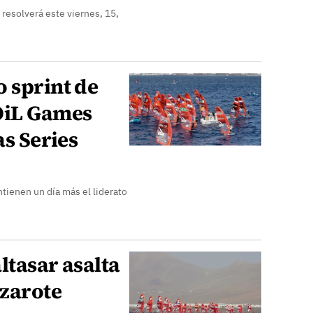
resolverá este viernes, 15,
 sprint de
OiL Games
as Series
ienen un día más el liderato
ltasar asalta
nzarote