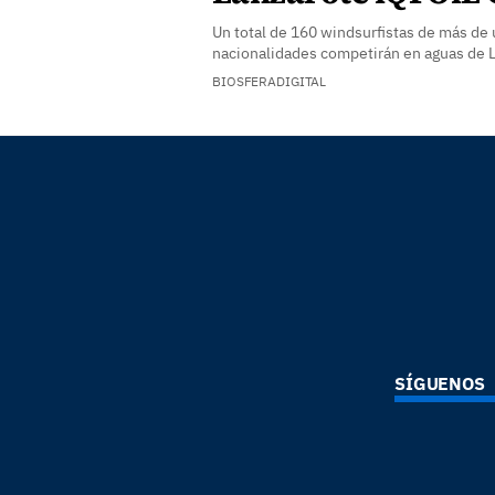
Un total de 160 windsurfistas de más de 
nacionalidades competirán en aguas de 
BIOSFERADIGITAL
SÍGUENOS