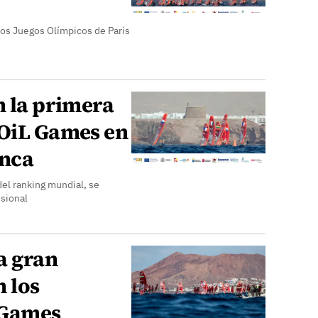
los Juegos Olímpicos de París
n la primera
FOiL Games en
anca
el ranking mundial, se
isional
a gran
 los
 Games