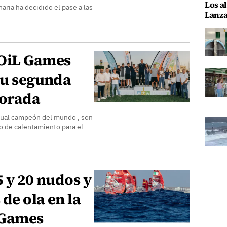
Los al
naria ha decidido el pase a las
Lanza
FOiL Games
su segunda
porada
tual campeón del mundo , son
o de calentamiento para el
5 y 20 nudos y
de ola en la
 Games