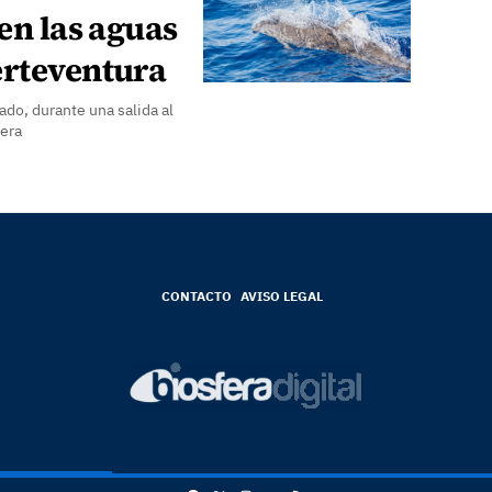
 en las aguas
erteventura
bado, durante una salida al
fera
CONTACTO
AVISO LEGAL