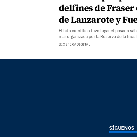
delfines de Fraser
de Lanzarote y Fu
El hito científico tuvo lugar el pasado sá
mar organizada por la Reserva de la Bios
BIOSFERADIGITAL
SÍGUENOS