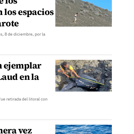
e los
 los espacios
arote
s, 8 de diciembre, por la
n ejemplar
Laud en la
ue retirada del litoral con
mera vez