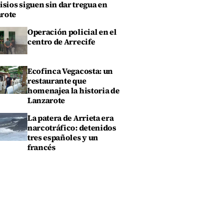
isios siguen sin dar tregua en
rote
Operación policial en el
centro de Arrecife
Ecofinca Vegacosta: un
restaurante que
homenajea la historia de
Lanzarote
La patera de Arrieta era
narcotráfico: detenidos
tres españoles y un
francés