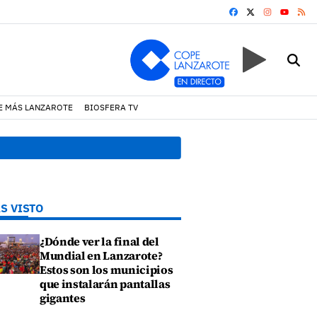
FACEBOOK
X
INSTAGRA
RS
YOUTUB
E MÁS LANZAROTE
BIOSFERA TV
13:51 h.
El Consorcio de Se
S VISTO
¿Dónde ver la final del
Mundial en Lanzarote?
Estos son los municipios
que instalarán pantallas
gigantes