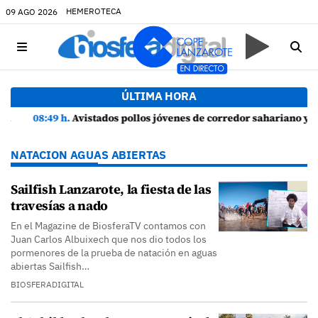
HEMEROTECA
09 AGO 2026
ÚLTIMA HORA
08:49 h.
Avistados pollos jóvenes de corredor sahariano y episodios de cortejo de hubara cerca del rally de Lanzarote
NATACION AGUAS ABIERTAS
Sailfish Lanzarote, la fiesta de las
travesías a nado
En el Magazine de BiosferaTV contamos con
Juan Carlos Albuixech que nos dio todos los
pormenores de la prueba de natación en aguas
abiertas Sailfish…
BIOSFERADIGITAL