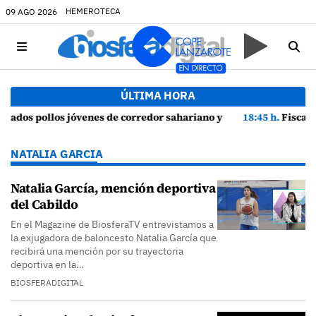
HEMEROTECA
09 AGO 2026
ÚLTIMA HORA
 episodios de cortejo de hubara cerca del rally de Lanzarote
18:45 h.
Fiscalía denuncia a Yonathan de León y a Echedey Eugeni
NATALIA GARCIA
Natalia García, mención deportiva
del Cabildo
En el Magazine de BiosferaTV entrevistamos a
la exjugadora de baloncesto Natalia García que
recibirá una mención por su trayectoria
deportiva en la…
BIOSFERADIGITAL