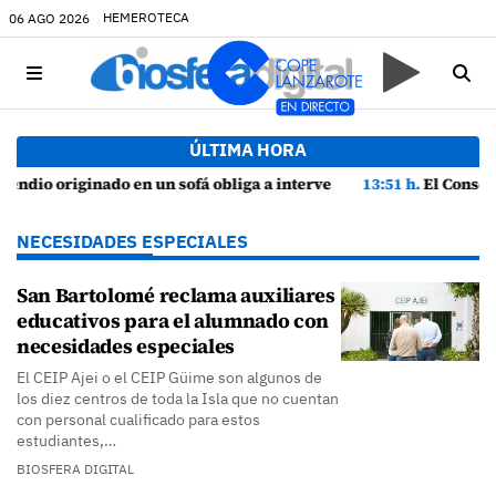
HEMEROTECA
06 AGO 2026
ÚLTIMA HORA
ga a intervenir en una vivienda de Playa Honda
13:51 h.
El Consorcio de Seguridad y Emergencias de Lanzarote pres
NECESIDADES ESPECIALES
San Bartolomé reclama auxiliares
educativos para el alumnado con
necesidades especiales
El CEIP Ajei o el CEIP Güime son algunos de
los diez centros de toda la Isla que no cuentan
con personal cualificado para estos
estudiantes,…
BIOSFERA DIGITAL