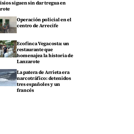
isios siguen sin dar tregua en
rote
Operación policial en el
centro de Arrecife
Ecofinca Vegacosta: un
restaurante que
homenajea la historia de
Lanzarote
La patera de Arrieta era
narcotráfico: detenidos
tres españoles y un
francés