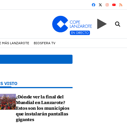
FACEBOOK
X
INSTAGRA
RS
YOUTUB
E MÁS LANZAROTE
BIOSFERA TV
lorencio Suárez y 31 calles aledañas
13:20 h.
Lava Live Festiva
S VISTO
¿Dónde ver la final del
Mundial en Lanzarote?
Estos son los municipios
que instalarán pantallas
gigantes