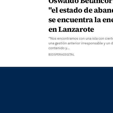
Oswaldo Betancor
"el estado de aban
se encuentra la en
en Lanzarote
“Nos encontramos con una isla con ciert
una gestión anterior irresponsable y un d
contenido y…
BIOSFERADIGITAL