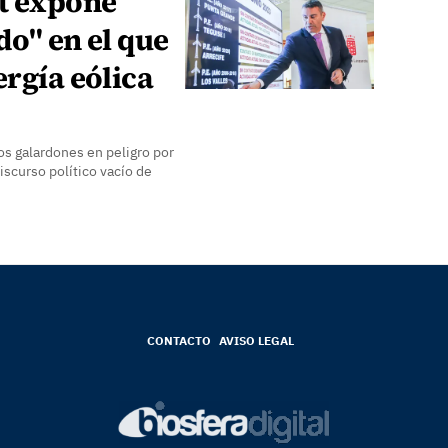
t expone
do" en el que
ergía eólica
os galardones en peligro por
iscurso político vacío de
CONTACTO
AVISO LEGAL