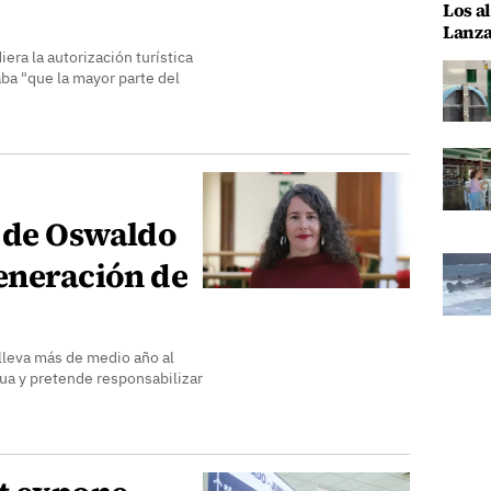
Los al
Lanza
era la autorización turística
aba "que la mayor parte del
 de Oswaldo
generación de
lleva más de medio año al
gua y pretende responsabilizar