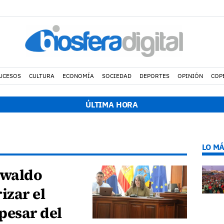
UCESOS
CULTURA
ECONOMÍA
SOCIEDAD
DEPORTES
OPINIÓN
COP
s invierte 1,3 M€ en renovar el alumbrado de la avenida Alcalde F
ÚLTIMA HORA
LO MÁ
swaldo
izar el
pesar del