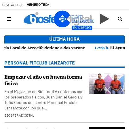
HEMEROTECA
06 AGO 2026
ÚLTIMA HORA
ones por altercado y amenazas con arma blanca
12:28 h.
El Ayuntamiento de Tías ingresa las ayudas a
PERSONAL FITCLUB LANZAROTE
Empezar el año en buena forma
física
En el Magazine de BiosferaTV contamos con
los preparados físicos, Juan Daniel García y
Toño Cedrés del centro Personal Fitclub
Lanzarote con los que…
BIOSFERADIGITAL