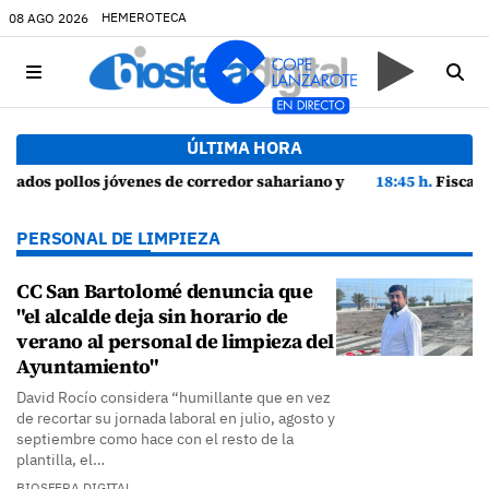
HEMEROTECA
08 AGO 2026
ÚLTIMA HORA
 episodios de cortejo de hubara cerca del rally de Lanzarote
18:45 h.
Fiscalía denuncia a Yonathan de León y a Echedey Eugeni
PERSONAL DE LIMPIEZA
CC San Bartolomé denuncia que
"el alcalde deja sin horario de
verano al personal de limpieza del
Ayuntamiento"
David Rocío considera “humillante que en vez
de recortar su jornada laboral en julio, agosto y
septiembre como hace con el resto de la
plantilla, el…
BIOSFERA DIGITAL