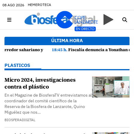
HEMEROTECA
08 AGO 2026
ÚLTIMA HORA
18:45 h.
Fiscalía denuncia a Yonathan de León y a Echedey Eugenio por presuntas anomalías en contratos festivos
PLASTICOS
Micro 2024, investigaciones
contra el plástico
En el Magazine de BiosferaTV entrevistamos al
coordinador del comité científico de la
Reserva de la Biosfera de Lanzarote, Quino
Miguélez que nos…
BIOSFERADIGITAL