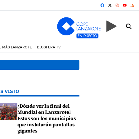
FACEBOOK
X
INSTAGRA
RS
YOUTUB
E MÁS LANZAROTE
BIOSFERA TV
13:20 h.
Lava Live Festival
S VISTO
¿Dónde ver la final del
Mundial en Lanzarote?
Estos son los municipios
que instalarán pantallas
gigantes