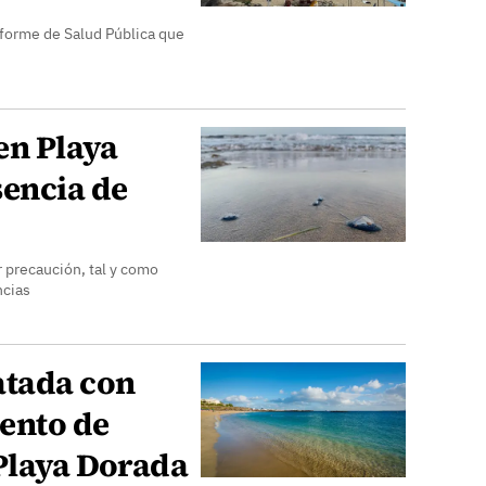
informe de Salud Pública que
en Playa
sencia de
 precaución, tal y como
ncias
atada con
ento de
 Playa Dorada