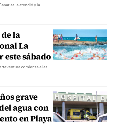
anarias la atendió y la
de la
onal La
r este sábado
erteventura comienza a las
ños grave
 del agua con
ento en Playa