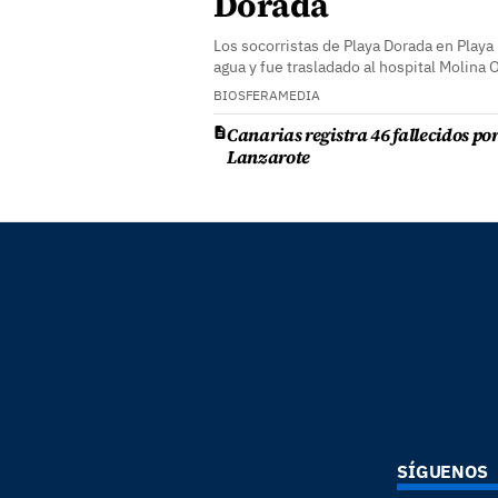
Dorada
Los socorristas de Playa Dorada en Playa
agua y fue trasladado al hospital Molina 
BIOSFERAMEDIA
Canarias registra 46 fallecidos po
Lanzarote
SÍGUENOS