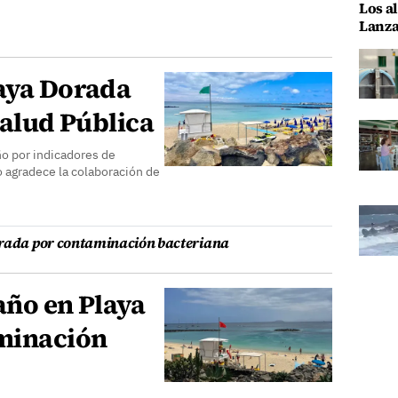
Los al
Lanza
laya Dorada
Salud Pública
ño por indicadores de
 agradece la colaboración de
orada por contaminación bacteriana
año en Playa
minación