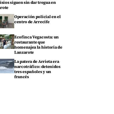
isios siguen sin dar tregua en
rote
Operación policial en el
centro de Arrecife
Ecofinca Vegacosta: un
restaurante que
homenajea la historia de
Lanzarote
La patera de Arrieta era
narcotráfico: detenidos
tres españoles y un
francés