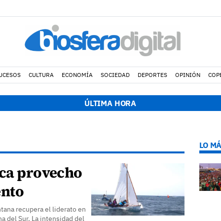
UCESOS
CULTURA
ECONOMÍA
SOCIEDAD
DEPORTES
OPINIÓN
COP
ÚLTIMA HORA
LO MÁ
aca provecho
ento
tana recupera el liderato en
na del Sur. La intensidad del