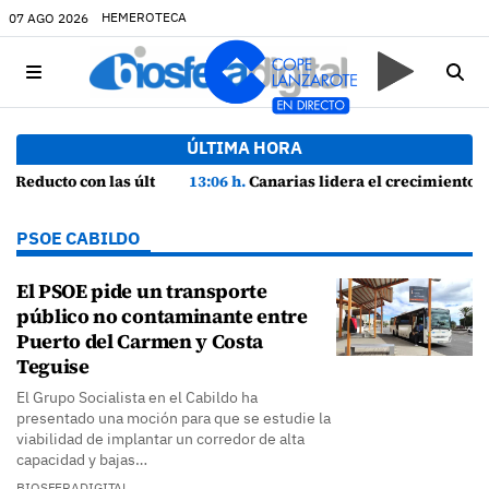
HEMEROTECA
07 AGO 2026
ÚLTIMA HORA
ño"
13:06 h.
Canarias lidera el crecimiento económico y consolida su recuperación con un empleo en máximos históricos
PSOE CABILDO
El PSOE pide un transporte
público no contaminante entre
Puerto del Carmen y Costa
Teguise
El Grupo Socialista en el Cabildo ha
presentado una moción para que se estudie la
viabilidad de implantar un corredor de alta
capacidad y bajas…
BIOSFERADIGITAL