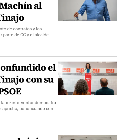
 Machín al
Tinajo
nto de contratos y los
 parte de CC y el alcalde
confundido el
inajo con su
l PSOE
etario-interventor demuestra
u capricho, beneficiando con