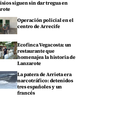
isios siguen sin dar tregua en
rote
Operación policial en el
centro de Arrecife
Ecofinca Vegacosta: un
restaurante que
homenajea la historia de
Lanzarote
La patera de Arrieta era
narcotráfico: detenidos
tres españoles y un
francés