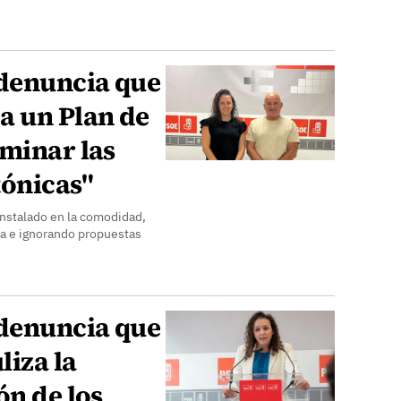
 denuncia que
a un Plan de
iminar las
tónicas"
nstalado en la comodidad,
uta e ignorando propuestas
 denuncia que
liza la
ón de los