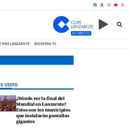
FACEBOOK
X
INSTAGRA
RS
YOUTUB
E MÁS LANZAROTE
BIOSFERA TV
10:11 h.
La fe desafía al vi
S VISTO
¿Dónde ver la final del
Mundial en Lanzarote?
Estos son los municipios
que instalarán pantallas
gigantes