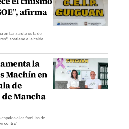
ce el cinismo
SOE”, afirma
ha en Lanzarote es la de
res", sostiene el alcalde
lamenta la
ús Machín en
ula de
l de Mancha
 espalda a las familias de
en contra"