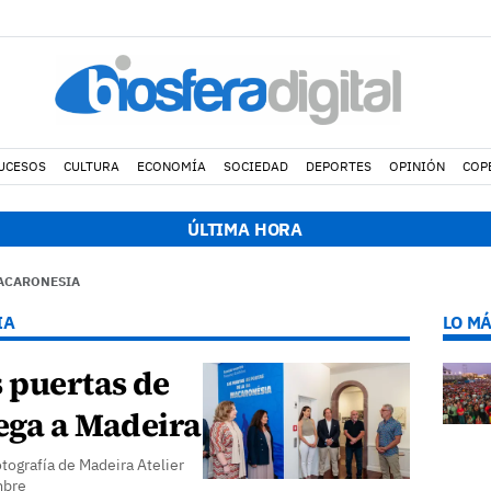
UCESOS
CULTURA
ECONOMÍA
SOCIEDAD
DEPORTES
OPINIÓN
COP
l Consorcio de Seguridad y Emergencias de Lanzarote presenta la
ÚLTIMA HORA
MACARONESIA
IA
LO MÁ
 puertas de
ega a Madeira
tografía de Madeira Atelier
embre