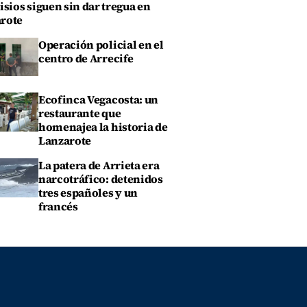
isios siguen sin dar tregua en
rote
Operación policial en el
centro de Arrecife
Ecofinca Vegacosta: un
restaurante que
homenajea la historia de
Lanzarote
La patera de Arrieta era
narcotráfico: detenidos
tres españoles y un
francés