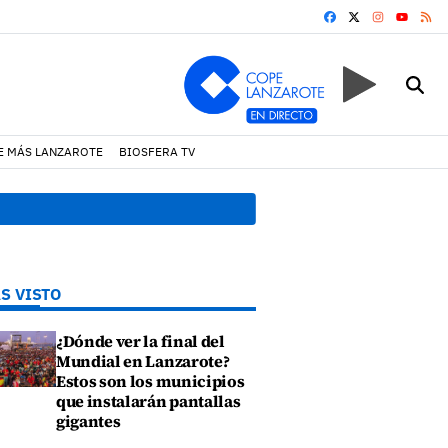
FACEBOOK
X
INSTAGRA
RS
YOUTUB
E MÁS LANZAROTE
BIOSFERA TV
 Guía de Seguridad en Actividades Náuticas
13:09 h.
La Policía 
S VISTO
¿Dónde ver la final del
Mundial en Lanzarote?
Estos son los municipios
que instalarán pantallas
gigantes