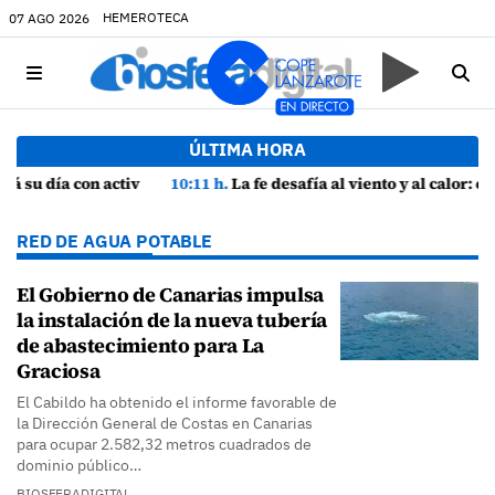
HEMEROTECA
07 AGO 2026
ÚLTIMA HORA
ra
10:11 h.
La fe desafía al viento y al calor: cientos de peregrinos arropan a la Virgen de las Nieves
RED DE AGUA POTABLE
El Gobierno de Canarias impulsa
la instalación de la nueva tubería
de abastecimiento para La
Graciosa
El Cabildo ha obtenido el informe favorable de
la Dirección General de Costas en Canarias
para ocupar 2.582,32 metros cuadrados de
dominio público…
BIOSFERADIGITAL