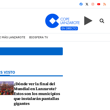
FACEBOOK
X
INSTAGRA
RS
YOUTUB
E MÁS LANZAROTE
BIOSFERA TV
de cortejo de hubara cerca del rally de Lanzarote
18:45 h.
Fiscal
S VISTO
¿Dónde ver la final del
Mundial en Lanzarote?
Estos son los municipios
que instalarán pantallas
gigantes