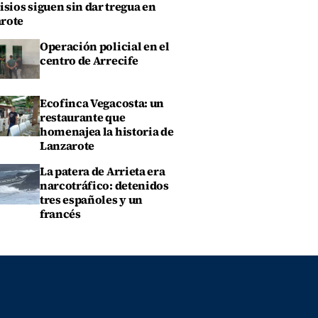
isios siguen sin dar tregua en
rote
Operación policial en el
centro de Arrecife
Ecofinca Vegacosta: un
restaurante que
homenajea la historia de
Lanzarote
La patera de Arrieta era
narcotráfico: detenidos
tres españoles y un
francés