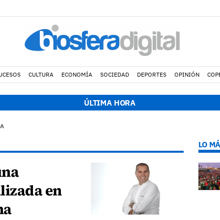
UCESOS
CULTURA
ECONOMÍA
SOCIEDAD
DEPORTES
OPINIÓN
COP
:49 h.
Avistados pollos jóvenes de corredor sahariano y episodios 
ÚLTIMA HORA
NA
LO MÁ
una
lizada en
na