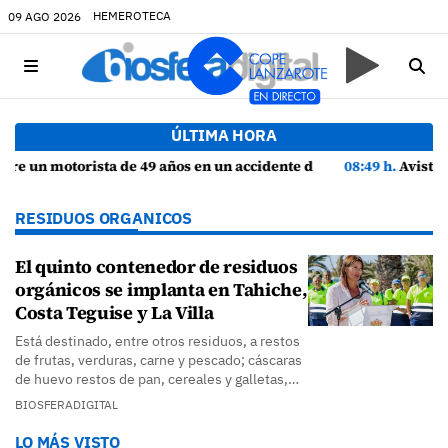
HEMEROTECA
09 AGO 2026
ÚLTIMA HORA
 49 años en un accidente de tráfico en Haría
08:49 h.
Avistados pollos jóvenes de corredor saharian
RESIDUOS ORGANICOS
El quinto contenedor de residuos
orgánicos se implanta en Tahiche,
Costa Teguise y La Villa
Está destinado, entre otros residuos, a restos
de frutas, verduras, carne y pescado; cáscaras
de huevo restos de pan, cereales y galletas,…
BIOSFERADIGITAL
LO MÁS VISTO