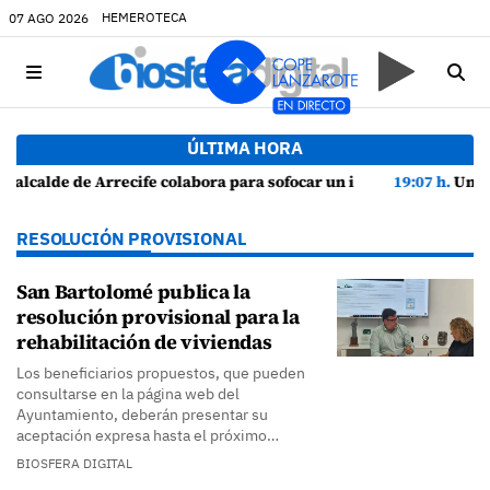
HEMEROTECA
07 AGO 2026
ÚLTIMA HORA
ra sofocar un incendio en una vivienda de Playa Honda
19:07 h.
Un incendio localizado en un sofá obliga
RESOLUCIÓN PROVISIONAL
San Bartolomé publica la
resolución provisional para la
rehabilitación de viviendas
Los beneficiarios propuestos, que pueden
consultarse en la página web del
Ayuntamiento, deberán presentar su
aceptación expresa hasta el próximo…
BIOSFERA DIGITAL