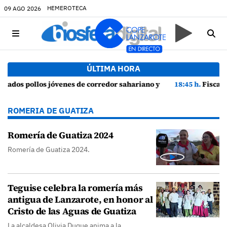
HEMEROTECA
09 AGO 2026
ÚLTIMA HORA
 episodios de cortejo de hubara cerca del rally de Lanzarote
18:45 h.
Fiscalía denuncia a Yonathan de León y a Echedey Eugeni
ROMERIA DE GUATIZA
Romería de Guatiza 2024
Romería de Guatiza 2024.
Teguise celebra la romería más
antigua de Lanzarote, en honor al
Cristo de las Aguas de Guatiza
La alcaldesa Olivia Duque anima a la