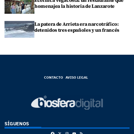
homenajea la historia de Lanzarote
La patera de Arrieta era narcotráfico:
detenidos tres españoles y un francés
CONTACTO
AVISO LEGAL
SÍGUENOS
Facebook
X
Instagram
RSS