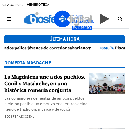
HEMEROTECA
08 AGO 2026
ÚLTIMA HORA
 cortejo de hubara cerca del rally de Lanzarote
18:45 h.
Fiscalía denuncia a Yonathan de León y a Echedey Eugenio por presun
ROMERIA MASDACHE
La Magdalena une a dos pueblos,
Conil y Masdache, en una
histórica romería conjunta
Las comisiones de fiestas de ambos pueblos
hicieron posible un emotivo encuentro vecinal
lleno de tradición, música y devoción
BIOSFERADIGITAL