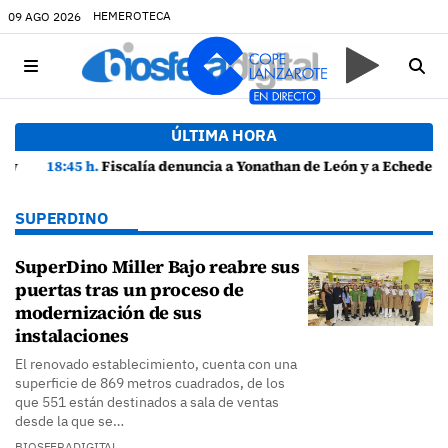
HEMEROTECA
09 AGO 2026
ÚLTIMA HORA
18:45 h.
Fiscalía denuncia a Yonathan de León y a Echedey Eugenio por presuntas anomalías en contratos festivos
SUPERDINO
SuperDino Miller Bajo reabre sus
puertas tras un proceso de
modernización de sus
instalaciones
El renovado establecimiento, cuenta con una
superficie de 869 metros cuadrados, de los
que 551 están destinados a sala de ventas
desde la que se…
BIOSFERADIGITAL