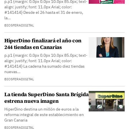
p.p1 {margin: 0.0px 0.0px 10.0px 85.0px; text-
align: justify; font: 11.0px Arial; color:
#141414} Desde el 26 hasta el 31 de enero,
la…
BIOSFERADIGITAL
HiperDino finalizará el año con
244 tiendas en Canarias
p.p1 {margin: 0.0px 0.0px 10.0px 85.0px; text-
align: justify; font: 11.0px Arial; color:
#141414} La cadena ha sumado diez tiendas
nuevas…
BIOSFERADIGITAL
La tienda SuperDino Santa Brígida
estrena nueva imagen
HiperDino destina un millón de euros a la
reforma integral de este establecimiento en
Gran Canaria
BIOSFERADIGITAL