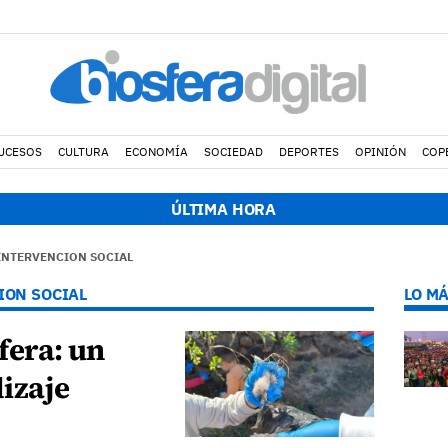
UCESOS
CULTURA
ECONOMÍA
SOCIEDAD
DEPORTES
OPINIÓN
COP
:55 h.
Muere un motorista de 49 años en un accidente de tráfico en
ÚLTIMA HORA
INTERVENCION SOCIAL
ION SOCIAL
LO MÁ
fera: un
izaje