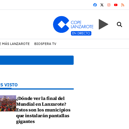
FACEBOOK
X
INSTAGRA
RS
YOUTUB
E MÁS LANZAROTE
BIOSFERA TV
 Haría
08:49 h.
Avista
S VISTO
¿Dónde ver la final del
Mundial en Lanzarote?
Estos son los municipios
que instalarán pantallas
gigantes