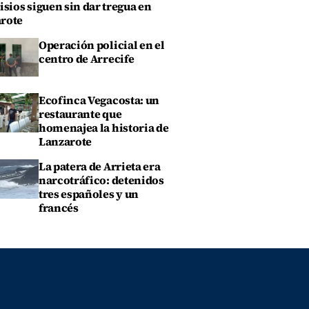
isios siguen sin dar tregua en
rote
Operación policial en el
centro de Arrecife
Ecofinca Vegacosta: un
restaurante que
homenajea la historia de
Lanzarote
La patera de Arrieta era
narcotráfico: detenidos
tres españoles y un
francés