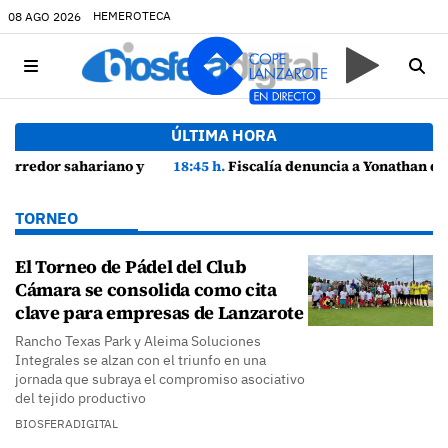
HEMEROTECA
08 AGO 2026
ÚLTIMA HORA
zarote
18:45 h.
Fiscalía denuncia a Yonathan de León y a Echedey Eugenio por presuntas anomalías en contratos festivos
TORNEO
El Torneo de Pádel del Club
Cámara se consolida como cita
clave para empresas de Lanzarote
Rancho Texas Park y Aleima Soluciones
Integrales se alzan con el triunfo en una
jornada que subraya el compromiso asociativo
del tejido productivo
BIOSFERADIGITAL