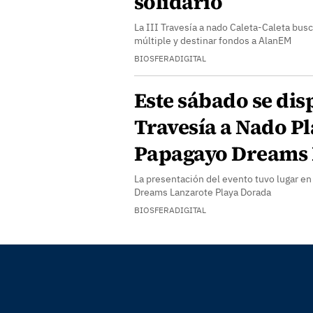
solidario
La III Travesía a nado Caleta-Caleta busca
múltiple y destinar fondos a AlanEM
BIOSFERADIGITAL
Este sábado se dis
Travesía a Nado Pl
Papagayo Dreams 
La presentación del evento tuvo lugar en 
Dreams Lanzarote Playa Dorada
BIOSFERADIGITAL