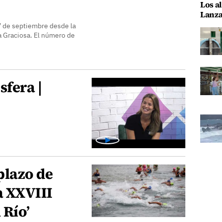
Los al
Lanza
7 de septiembre desde la
La Graciosa. El número de
sfera |
plazo de
a XXVIII
 Río’