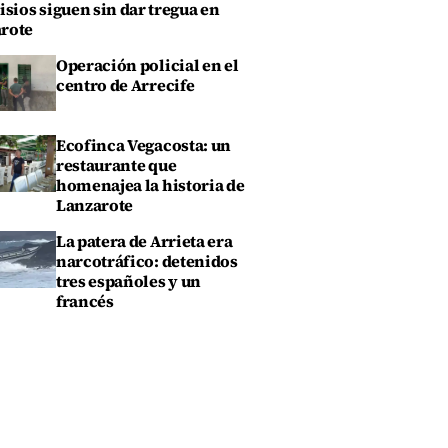
isios siguen sin dar tregua en
rote
Operación policial en el
centro de Arrecife
Ecofinca Vegacosta: un
restaurante que
homenajea la historia de
Lanzarote
La patera de Arrieta era
narcotráfico: detenidos
tres españoles y un
francés