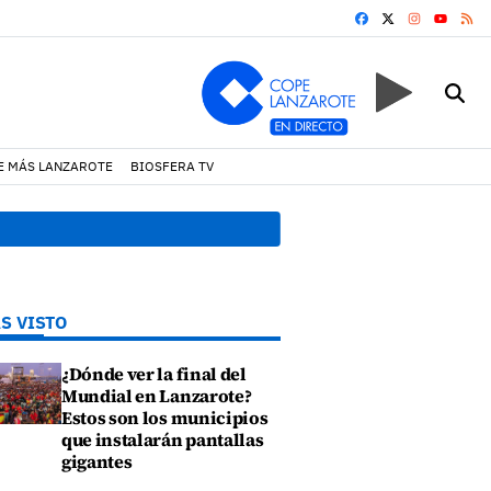
FACEBOOK
X
INSTAGRA
RS
YOUTUB
E MÁS LANZAROTE
BIOSFERA TV
13:20 h.
Lava Live Festival
S VISTO
¿Dónde ver la final del
Mundial en Lanzarote?
Estos son los municipios
que instalarán pantallas
gigantes