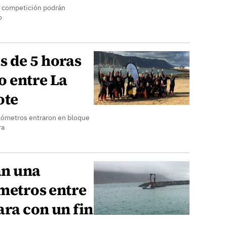
la competición podrán
o
 de 5 horas
o entre La
ote
lómetros entraron en bloque
ra
án una
ómetros entre
ra con un fin